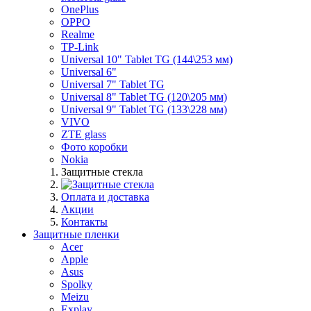
OnePlus
OPPO
Realme
TP-Link
Universal 10" Tablet TG (144\253 мм)
Universal 6"
Universal 7" Tablet TG
Universal 8" Tablet TG (120\205 мм)
Universal 9" Tablet TG (133\228 мм)
VIVO
ZTE glass
Фото коробки
Nokia
Защитные стекла
Оплата и доставка
Акции
Контакты
Защитные пленки
Acer
Apple
Asus
Spolky
Meizu
Explay