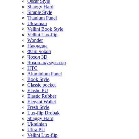
Oscar Style
Shaggy Hard
Simple Style
Titanium Panel
Ukrainian
Vellini Book Style
Vellini Lux-flip
Wonder
Накладка
Фліп чохол
Чохол 3D
Чохол-акумулятор
HTC
Aluminium Panel
Book Style
Classic pocket
Elastic PU
Elastic Rubber
Elegant Wallet
Fresh Style
Lux-flip Drobak
Shaggy Hard
Ukrainian
Ultra PU
Vellini Lux-flip