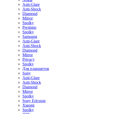
Anti-Glare
Anti-Shock
Diamond
Mirror
Spolky
Prestigio
Spolky
Samsung
Anti-Glare
Anti-Shock
Diamond
Mirror
Privacy
Spolky
Для планшетов
Sony
Anti-Glare
Anti-Shock
Diamond
Mirror
Spolky
Sony Ericsson
Xiaomi
Spolky