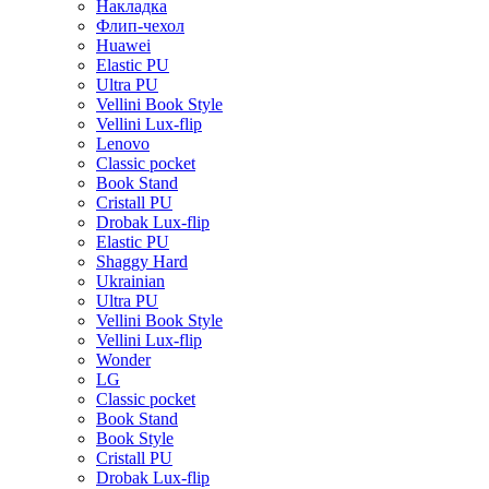
Накладка
Флип-чехол
Huawei
Elastic PU
Ultra PU
Vellini Book Style
Vellini Lux-flip
Lenovo
Classic pocket
Book Stand
Cristall PU
Drobak Lux-flip
Elastic PU
Shaggy Hard
Ukrainian
Ultra PU
Vellini Book Style
Vellini Lux-flip
Wonder
LG
Classic pocket
Book Stand
Book Style
Cristall PU
Drobak Lux-flip