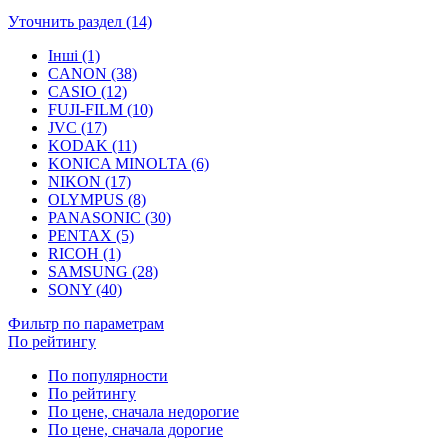
Уточнить раздел (14)
Інші (1)
CANON (38)
CASIO (12)
FUJI-FILM (10)
JVC (17)
KODAK (11)
KONICA MINOLTA (6)
NIKON (17)
OLYMPUS (8)
PANASONIC (30)
PENTAX (5)
RICOH (1)
SAMSUNG (28)
SONY (40)
Фильтр по параметрам
По рейтингу
По популярности
По рейтингу
По цене, сначала недорогие
По цене, сначала дорогие