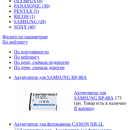
OLYMPUS (8)
PANASONIC (30)
PENTAX (5)
RICOH (1)
SAMSUNG (28)
SONY (40)
Фильтр по параметрам
По рейтингу
По популярности
По рейтингу
По цене, сначала недорогие
По цене, сначала дорогие
Акумулятор для SAMSUNG BP-88A
Акумулятор для
SAMSUNG BP-88A
173
грн.
Товар есть в наличии
В корзину
Акумулятор для фотокамери CANON NB-2L