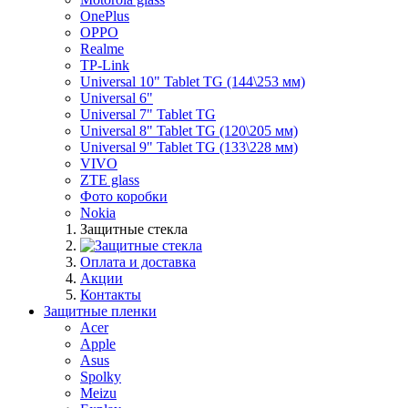
OnePlus
OPPO
Realme
TP-Link
Universal 10" Tablet TG (144\253 мм)
Universal 6"
Universal 7" Tablet TG
Universal 8" Tablet TG (120\205 мм)
Universal 9" Tablet TG (133\228 мм)
VIVO
ZTE glass
Фото коробки
Nokia
Защитные стекла
Оплата и доставка
Акции
Контакты
Защитные пленки
Acer
Apple
Asus
Spolky
Meizu