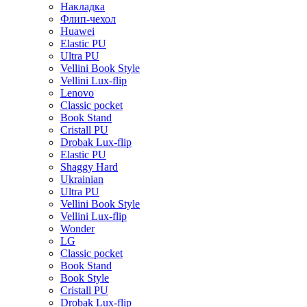
Накладка
Флип-чехол
Huawei
Elastic PU
Ultra PU
Vellini Book Style
Vellini Lux-flip
Lenovo
Classic pocket
Book Stand
Cristall PU
Drobak Lux-flip
Elastic PU
Shaggy Hard
Ukrainian
Ultra PU
Vellini Book Style
Vellini Lux-flip
Wonder
LG
Classic pocket
Book Stand
Book Style
Cristall PU
Drobak Lux-flip