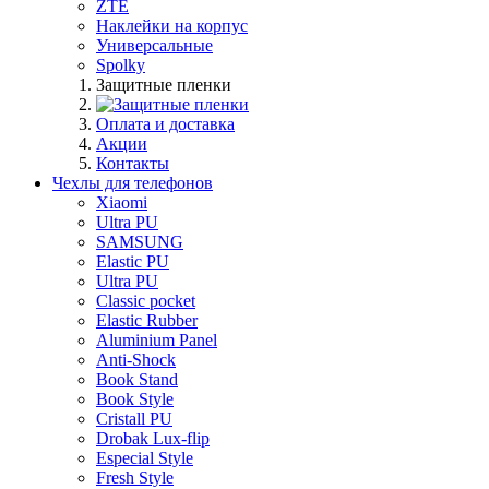
ZTE
Наклейки на корпус
Универсальные
Spolky
Защитные пленки
Оплата и доставка
Акции
Контакты
Чехлы для телефонов
Xiaomi
Ultra PU
SAMSUNG
Elastic PU
Ultra PU
Classic pocket
Elastic Rubber
Aluminium Panel
Anti-Shock
Book Stand
Book Style
Cristall PU
Drobak Lux-flip
Especial Style
Fresh Style