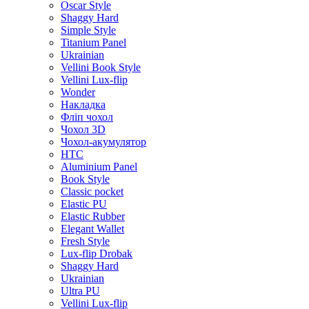
Oscar Style
Shaggy Hard
Simple Style
Titanium Panel
Ukrainian
Vellini Book Style
Vellini Lux-flip
Wonder
Накладка
Фліп чохол
Чохол 3D
Чохол-акумулятор
HTC
Aluminium Panel
Book Style
Classic pocket
Elastic PU
Elastic Rubber
Elegant Wallet
Fresh Style
Lux-flip Drobak
Shaggy Hard
Ukrainian
Ultra PU
Vellini Lux-flip