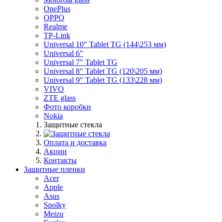
OnePlus
OPPO
Realme
TP-Link
Universal 10" Tablet TG (144\253 мм)
Universal 6"
Universal 7" Tablet TG
Universal 8" Tablet TG (120\205 мм)
Universal 9" Tablet TG (133\228 мм)
VIVO
ZTE glass
Фото коробки
Nokia
Защитные стекла
Оплата и доставка
Акции
Контакты
Защитные пленки
Acer
Apple
Asus
Spolky
Meizu