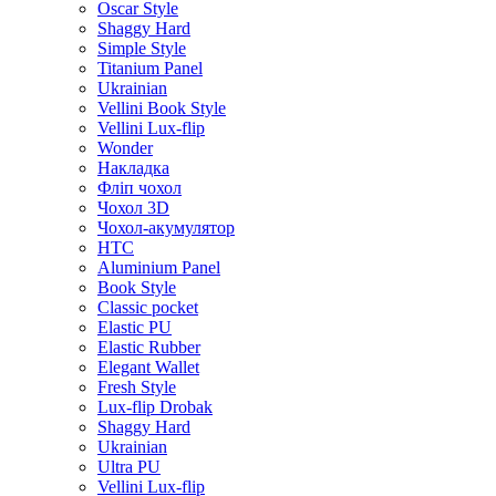
Oscar Style
Shaggy Hard
Simple Style
Titanium Panel
Ukrainian
Vellini Book Style
Vellini Lux-flip
Wonder
Накладка
Фліп чохол
Чохол 3D
Чохол-акумулятор
HTC
Aluminium Panel
Book Style
Classic pocket
Elastic PU
Elastic Rubber
Elegant Wallet
Fresh Style
Lux-flip Drobak
Shaggy Hard
Ukrainian
Ultra PU
Vellini Lux-flip