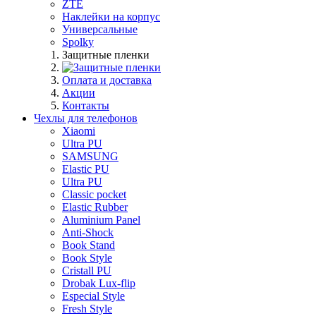
ZTE
Наклейки на корпус
Универсальные
Spolky
Защитные пленки
Оплата и доставка
Акции
Контакты
Чехлы для телефонов
Xiaomi
Ultra PU
SAMSUNG
Elastic PU
Ultra PU
Classic pocket
Elastic Rubber
Aluminium Panel
Anti-Shock
Book Stand
Book Style
Cristall PU
Drobak Lux-flip
Especial Style
Fresh Style