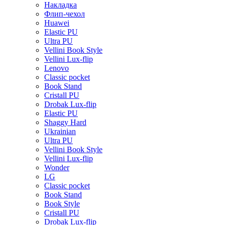
Накладка
Флип-чехол
Huawei
Elastic PU
Ultra PU
Vellini Book Style
Vellini Lux-flip
Lenovo
Classic pocket
Book Stand
Cristall PU
Drobak Lux-flip
Elastic PU
Shaggy Hard
Ukrainian
Ultra PU
Vellini Book Style
Vellini Lux-flip
Wonder
LG
Classic pocket
Book Stand
Book Style
Cristall PU
Drobak Lux-flip